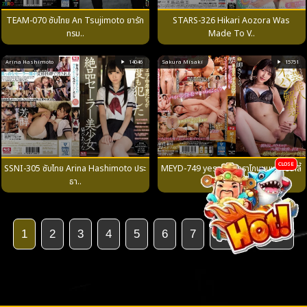
TEAM-070 ซับไทย An Tsujimoto ยารัก
STARS-326 Hikari Aozora Was
ทรม..
Made To V..
Arina Hashimoto
14046
Sakura Misaki
15751
CLOSE
SSNI-305 ซับไทย Arina Hashimoto ประ
MEYD-749 yesอดีตดาราโกนขนหมอยเกลี้
ธา..
ยงเ..
1
2
3
4
5
6
7
Next
Last