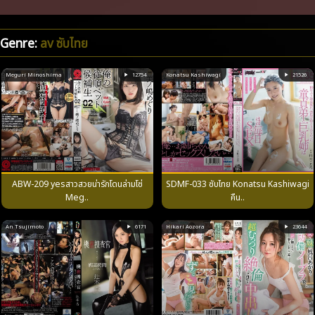
Genre:
av ซับไทย
Meguri Minoshima
12754
Konatsu Kashiwagi
21526
ABW-209 yesสาวสวยน่ารักโดนล่ามโซ่
SDMF-033 ซับไทย Konatsu Kashiwagi
Meg..
คืน..
An Tsujimoto
6171
Hikari Aozora
23644