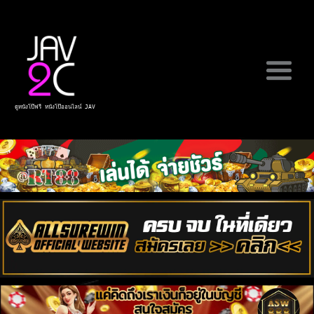
ดูหนังโป๊ฟรี หนังโป๊ออนไลน์ JAV